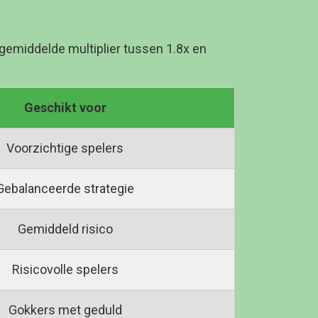
 gemiddelde multiplier tussen 1.8x en
Geschikt voor
Voorzichtige spelers
Gebalanceerde strategie
Gemiddeld risico
Risicovolle spelers
Gokkers met geduld