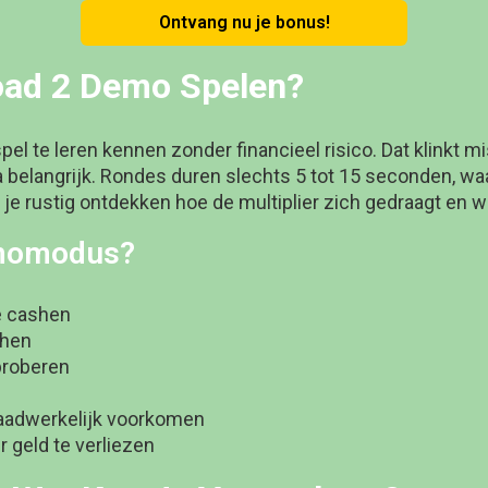
Ontvang nu je bonus!
ad 2 Demo Spelen?
l te leren kennen zonder financieel risico. Dat klinkt m
ra belangrijk. Rondes duren slechts 5 tot 15 seconden, wa
e rustig ontdekken hoe de multiplier zich gedraagt en wa
emomodus?
e cashen
shen
proberen
daadwerkelijk voorkomen
r geld te verliezen