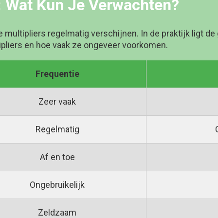
o: Wat Kun Je Verwachten?
ultipliers regelmatig verschijnen. In de praktijk ligt de
tipliers en hoe vaak ze ongeveer voorkomen.
Frequentie
Zeer vaak
Regelmatig
Af en toe
Ongebruikelijk
Zeldzaam