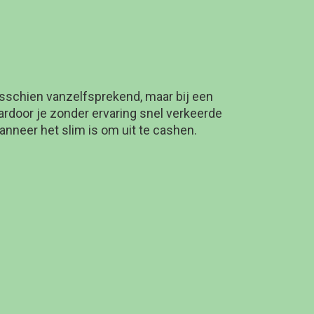
isschien vanzelfsprekend, maar bij een
ardoor je zonder ervaring snel verkeerde
nneer het slim is om uit te cashen.