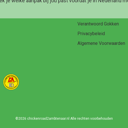
k je welke aanpak bij jou past voordat je in Nederland me
Verantwoord Gokken
Privacybeleid
Algemene Voorwaarden
©
2026 chickenroad2ambtenaar.nl Alle rechten voorbehouden